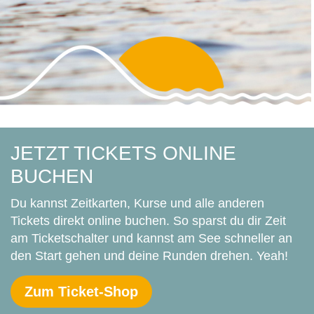
JETZT TICKETS ONLINE
BUCHEN
Du kannst Zeitkarten, Kurse und alle anderen
Tickets direkt online buchen. So sparst du dir Zeit
am Ticketschalter und kannst am See schneller an
den Start gehen und deine Runden drehen. Yeah!
Zum Ticket-Shop