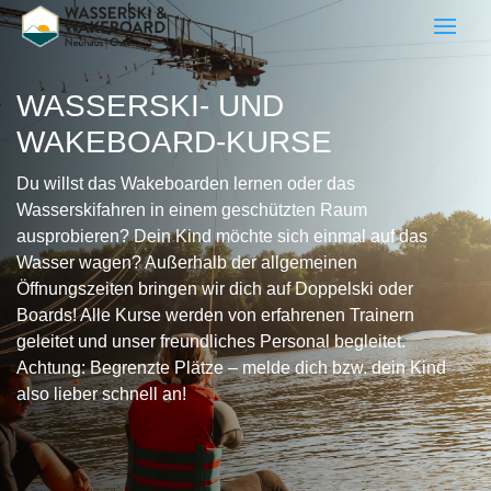
WASSERSKI- UND
WAKEBOARD-KURSE
Du willst das Wakeboarden lernen oder das
Wasserskifahren in einem geschützten Raum
ausprobieren? Dein Kind möchte sich einmal auf das
Wasser wagen? Außerhalb der allgemeinen
Öffnungszeiten bringen wir dich auf Doppelski oder
Boards! Alle Kurse werden von erfahrenen Trainern
geleitet und unser freundliches Personal begleitet.
Achtung: Begrenzte Plätze – melde dich bzw. dein Kind
also lieber schnell an!