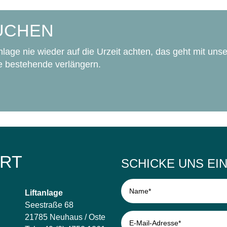
UCHEN
age nie wieder auf die Urzeit achten, das geht mit unse
ne bestehende verlängern.
HRT
SCHICKE UNS EI
Liftanlage
Seestraße 68
21785 Neuhaus / Oste