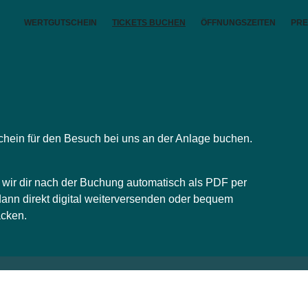
WERTGUTSCHEIN
TICKETS BUCHEN
ÖFFNUNGSZEITEN
PRE
N
schein für den Besuch bei uns an der Anlage buchen.
n wir dir nach der Buchung automatisch als PDF per
dann direkt digital weiterversenden oder bequem
acken.