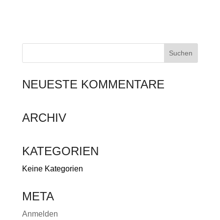
Versandkostenpauschale erst im Rahmen des
Bestellprozesses endgültig berechnet werden
kann. Sie kann dabei jedoch nicht höher, sondern
nur zu Ihren Gunsten niedriger werden.
NEUESTE KOMMENTARE
ARCHIV
KATEGORIEN
Keine Kategorien
META
Anmelden