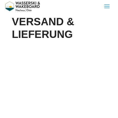
VERSAND &
LIEFERUNG
Haftungshinweis: Das nachstehende Muster ist
von einem Rechtsanwalt
(
https://drschwenke.de
) entsprechend den
typischen Anforderungen eines Onlineshops
erstellt worden. Jedoch sollten Sie das Muster
nur nach sorgfältiger Prüfung und Anpassung
auf Ihr konkretes Geschäftsmodell verwenden.
Das nachfolgende Muster enthält daher
zusätzliche Hinweise, die Sie beachten müssen
und rote Passagen, die Sie besonders prüfen
und ggf. anpassen müssen. Bitte entfernen Sie